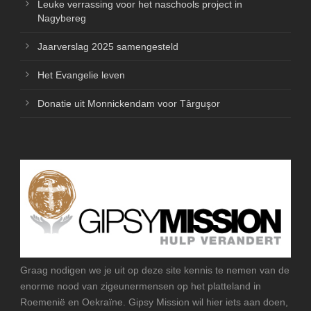
Leuke verrassing voor het naschools project in
Nagybereg
Jaarverslag 2025 samengesteld
Het Evangelie leven
Donatie uit Monnickendam voor Târguşor
Graag nodigen we je uit op deze site kennis te nemen van de
enorme nood van zigeunermensen op het platteland in
Roemenië en Oekraïne. Gipsy Mission wil hier iets aan doen,