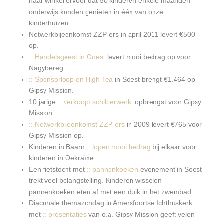
haar winkel ervoor dat 50 kinderen enkele maanden
onderwijs konden genieten in één van onze
kinderhuizen.
Netwerkbijeenkomst ZZP-ers in april 2011 levert €500
op.
:: Handelsgeest in Goes
levert mooi bedrag op voor
Nagybereg.
:: Sponsorloop en High Tea
in Soest brengt €1.464 op
Gipsy Mission.
10 jarige
:: verkoopt schilderwerk;
opbrengst voor Gipsy
Mission.
:: Netwerkbijeenkomst ZZP-ers
in 2009 levert €765 voor
Gipsy Mission op.
Kinderen in Baarn
:: lopen mooi bedrag
bij elkaar voor
kinderen in Oekraïne.
Een fietstocht met
:: pannenkoeken
evenement in Soest
trekt veel belangstelling. Kinderen wisselen
pannenkoeken eten af met een duik in het zwembad.
Diaconale themazondag in Amersfoortse Ichthuskerk
met
:: presentaties
van o.a. Gipsy Mission geeft velen