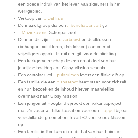
een goede indruk van het leven van zigeuners in het
werkgebied.
Verkoop van
:: Dahlia’s
De muziekgroep die een
:: benefietconcert
gaf.
:: Muziekavond
Scherpenzeel
De man die zijn
:: huis verbouwt
en deelklussen
(behangen, schilderen, dakdekken) samen met
vrijwilligers oppakt. In ruil een gift voor de stichting.
Een kerkgemeenschap die een groot deel van hun
jaarlijkse boeldag aan Gipsy Mission schenkt.
Een container vol
:: puinruimen
levert een flinke gift op.
Een familie die een
:: spaarpot
heeft staan voor zichzelf
en hun bezoek en de inhoud hiervan maandelijks
overmaakt naar Gipsy Mission.
Een jongen uit Hoogland spreekt een vakantieproject
met z’n vader af. Elke kassabon voor één
:: appel
bij een
verschillende groenteboer levert €2 voor Gipsy Mission
op.
Een familie in Renkum die in de hal van hun huis een