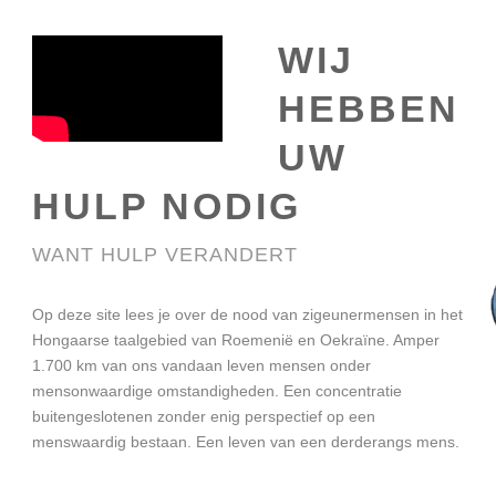
WIJ
HEBBEN
UW
HULP NODIG
WANT HULP VERANDERT
Op deze site lees je over de nood van zigeunermensen in het
Hongaarse taalgebied van Roemenië en Oekraïne. Amper
1.700 km van ons vandaan leven mensen onder
mensonwaardige omstandigheden. Een concentratie
buitengeslotenen zonder enig perspectief op een
menswaardig bestaan. Een leven van een derderangs mens.