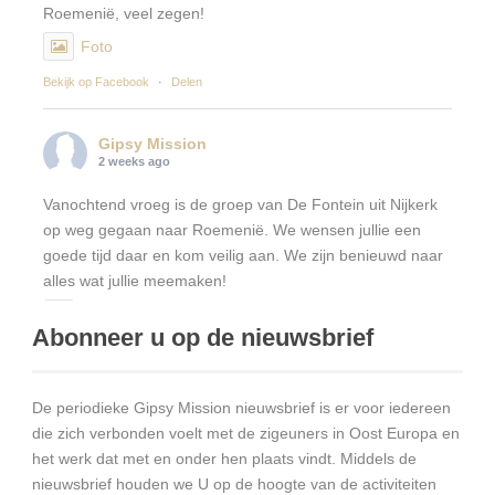
Roemenië, veel zegen!
Foto
Bekijk op Facebook
·
Delen
Gipsy Mission
2 weeks ago
Vanochtend vroeg is de groep van De Fontein uit Nijkerk
op weg gegaan naar Roemenië. We wensen jullie een
goede tijd daar en kom veilig aan. We zijn benieuwd naar
alles wat jullie meemaken!
Foto
Abonneer u op de nieuwsbrief
Bekijk op Facebook
·
Delen
De periodieke Gipsy Mission nieuwsbrief is er voor iedereen
Gipsy Mission
4 weeks ago
die zich verbonden voelt met de zigeuners in Oost Europa en
het werk dat met en onder hen plaats vindt. Middels de
Verslag bestuursreis GMNL 9 – 15 april 2026
nieuwsbrief houden we U op de hoogte van de activiteiten