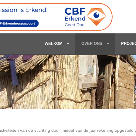
WELKOM
OVER ONS
PROJE
 activiteiten van de stichting door middel van de jaarrekening opgestel