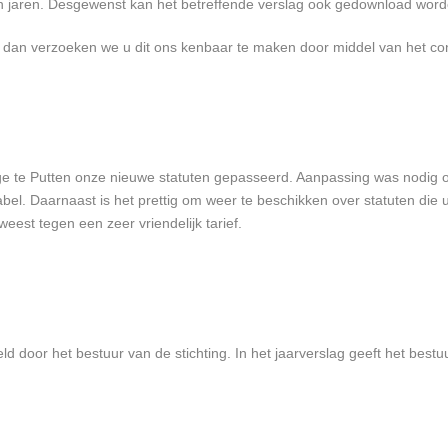
 jaren. Desgewenst kan het betreffende verslag ook gedownload word
dan verzoeken we u dit ons kenbaar te maken door middel van het cont
ange te Putten onze nieuwe statuten gepasseerd. Aanpassing was nodig 
l. Daarnaast is het prettig om weer te beschikken over statuten die up
eest tegen een zeer vriendelijk tarief.
ld door het bestuur van de stichting. In het jaarverslag geeft het bestu