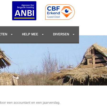
CTEN
HELP MEE
DIVERSEN
d door een accountant en een jaarverslag.