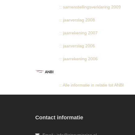
:: samenstellingsverklaring 2009
:: jaarverslag 2008
:: jaarrekening 2007
:: jaarverslag 2006
:: jaarrekening 2006
ANBI
:: Alle informatie in relatie tot ANBI
Contact informatie