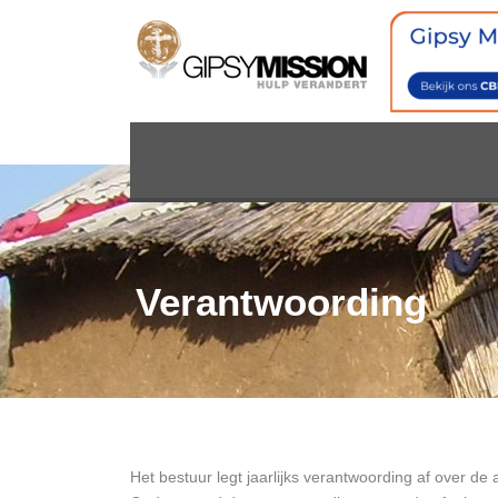
Verantwoording
Het bestuur legt jaarlijks verantwoording af over de