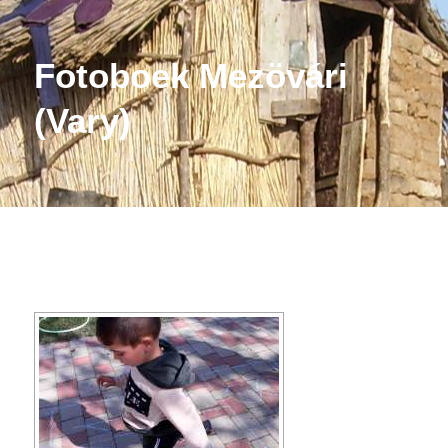
Fotoboek Mezövári
(Vary)