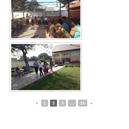
◄
1
2
3
...
15
►