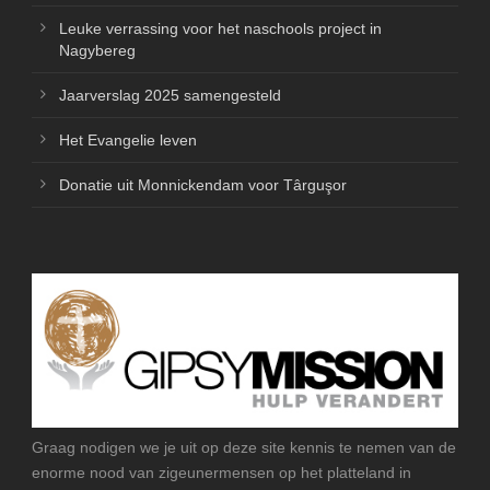
Leuke verrassing voor het naschools project in
Nagybereg
Jaarverslag 2025 samengesteld
Het Evangelie leven
Donatie uit Monnickendam voor Târguşor
Graag nodigen we je uit op deze site kennis te nemen van de
enorme nood van zigeunermensen op het platteland in