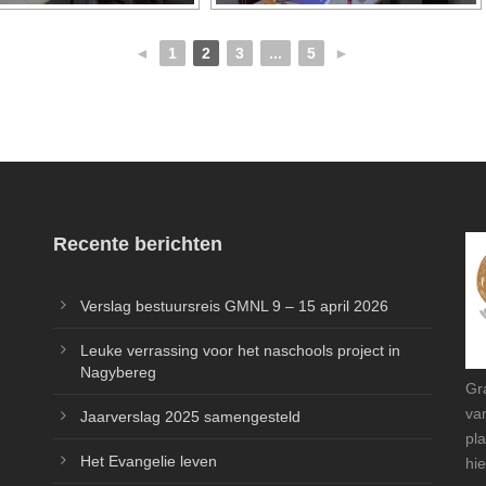
◄
1
2
3
...
5
►
Recente berichten
Verslag bestuursreis GMNL 9 – 15 april 2026
Leuke verrassing voor het naschools project in
Nagybereg
Gr
va
Jaarverslag 2025 samengesteld
pl
Het Evangelie leven
hie