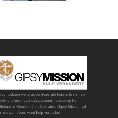
aag nodigen we je uit op deze site kennis te nemen
n de enorme nood van zigeunermensen op het
atteland in Roemenië en Oekraïne. Gipsy Mission wil
r iets aan doen, want hulp verandert.