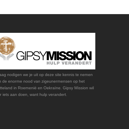
aag nodigen we je uit op deze site kennis te nemen
n de enorme nood van zigeunermensen op het
atteland in Roemenië en Oekraïne. Gipsy Mission wil
r iets aan doen, want hulp verandert.