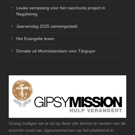
Leuke verrassing voor het naschools project in
Nagybereg
Jaarverslag 2025 samengesteld
Het Evangelie leven
Donatie uit Monnickendam voor Târguşor
Graag nodigen we je uit op deze site kennis te nemen van de
enorme nood van zigeunermensen op het platteland in