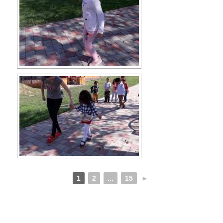
1
2
...
15
►