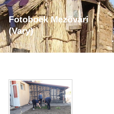
Fotoboek Mezövári
(Vary)