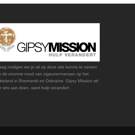
aag nodigen we je uit op deze site kennis te nemen
n de enorme nood van zigeunermensen op het
atteland in Roemenië en Oekraïne. Gipsy Mission wil
r iets aan doen, want hulp verandert.