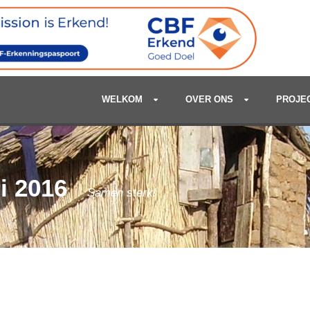
WELKOM
OVER ONS
PROJE
i 2016
Samen sterk!