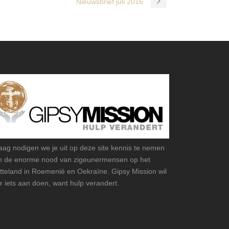
Nieuwsbrief juli 2016
aag nodigen we je uit op deze site kennis te nemen
n de enorme nood van zigeunermensen op het
atteland in Roemenië en Oekraïne. Gipsy Mission wil
r iets aan doen, want hulp verandert.