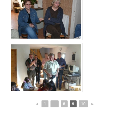
◄
1
...
8
9
10
►