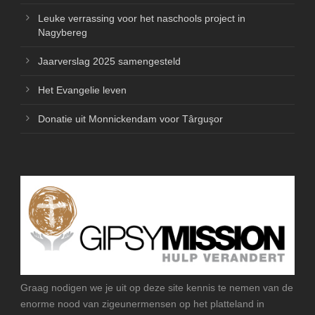
Leuke verrassing voor het naschools project in
Nagybereg
Jaarverslag 2025 samengesteld
Het Evangelie leven
Donatie uit Monnickendam voor Târguşor
Graag nodigen we je uit op deze site kennis te nemen van de
enorme nood van zigeunermensen op het platteland in