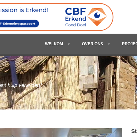
WELKOM
OVER ONS
PROJE
want hulp verandert!
St