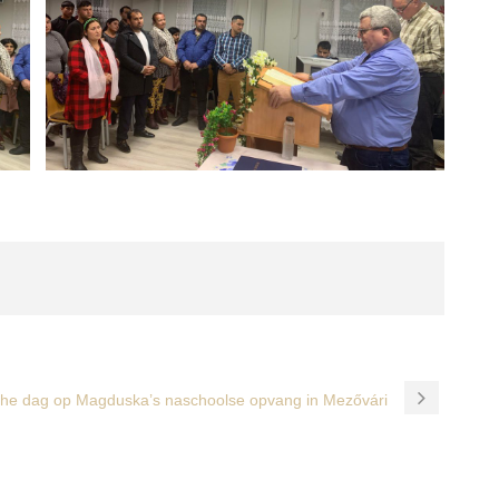
che dag op Magduska’s naschoolse opvang in Mezővári