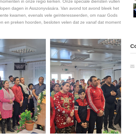
tiemomenten in onze regio kerken. Onze speciale diensten vullen
elopen dagen in Asszonyvására. Van avond tot avond bleek het
meente kwamen, evenals vele geïnteresseerden, om naar Gods
ssen en preken hoorden, besloten velen dat ze vanaf dat moment
Co