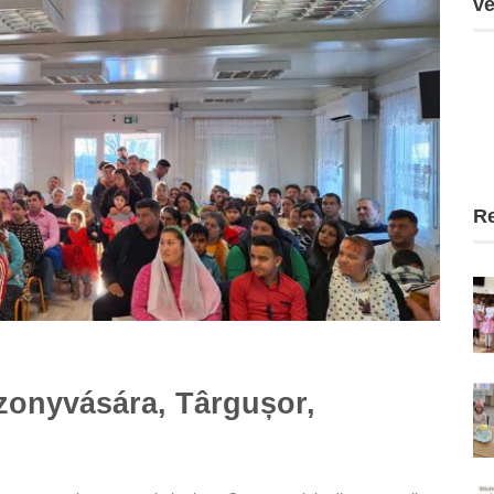
ve
Re
onyvására, Târgușor,